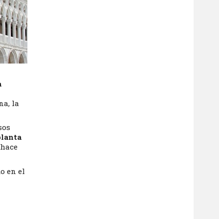
a
na, la
sos
planta
 hace
o en el