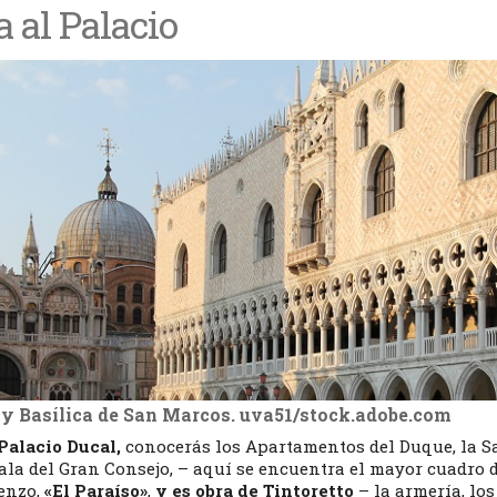
a al Palacio
 y Basílica de San Marcos. uva51/stock.adobe.com
 Palacio Ducal,
conocerás los Apartamentos del Duque, la Sa
sala del Gran Consejo, – aquí se encuentra el mayor cuadro 
enzo,
«El Paraíso»
,
y es obra de Tintoretto
– la armería, los