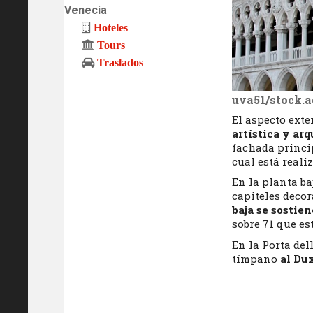
Venecia
Hoteles
Tours
Traslados
uva51/stock.
El aspecto exte
artística y ar
fachada princi
cual está reali
En la planta ba
capiteles decor
baja se sostie
sobre 71 que e
En la Porta del
tímpano
al Du