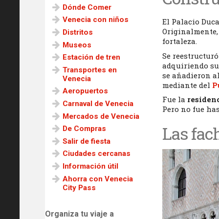
Dónde Comer
Venecia con niños
El Palacio Duc
Originalmente,
Distritos
fortaleza.
Museos
Se reestructuró
Estación de tren
adquiriendo su 
Transportes en
se añadieron a
Venecia
mediante del
P
Aeropuertos
Fue la
residen
Carnaval de Venecia
Pero no fue has
Mercados de Venecia
Las fac
De Compras
Salir de fiesta
Ciudades cercanas
Información útil
Ahorra con Venecia
City Pass
Organiza tu viaje a