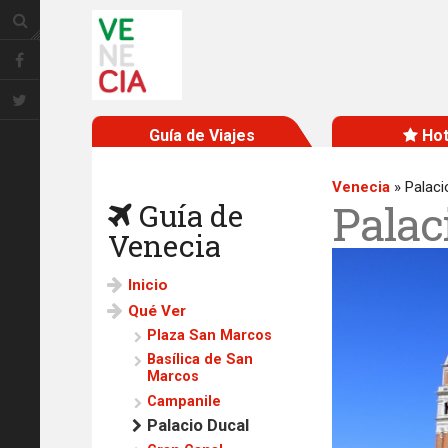
Guía de Viajes
Hot
Venecia
»
Palaci
Palac
Guía de
Venecia
Inicio
Qué Ver
Plaza San Marcos
Basílica de San
Marcos
Campanile
Palacio Ducal