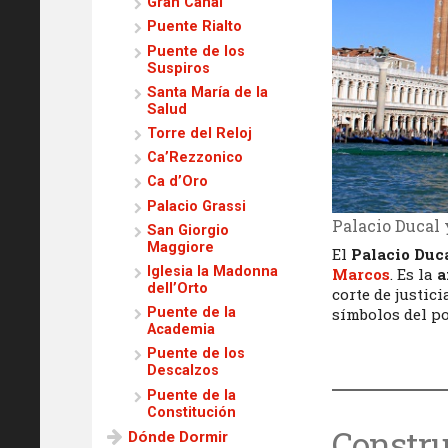
Gran Canal
Puente Rialto
Puente de los
Suspiros
Santa María de la
Salud
Torre del Reloj
Ca’Rezzonico
Ca d’Oro
Palacio Grassi
Palacio Ducal
San Giorgio
Maggiore
El
Palacio Duc
Iglesia la Madonna
Marcos
. Es la
a
dell’Orto
corte de justic
símbolos del po
Puente de la
Academia
Puente de los
Descalzos
Puente de la
Constitución
Constru
Dónde Dormir