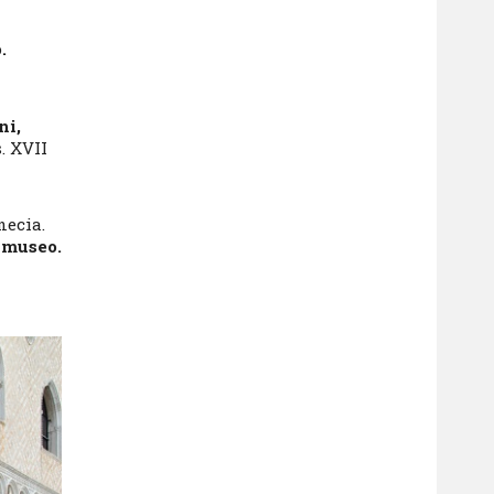
.
ni,
. XVII
necia.
museo.