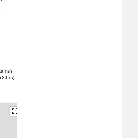
l
:00hs)
6:30hs)