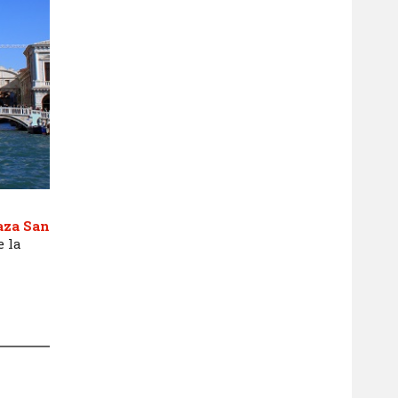
aza San
e la