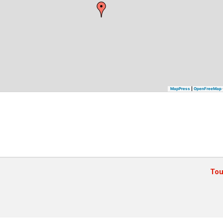
MapPress
|
OpenFreeMap
Tou