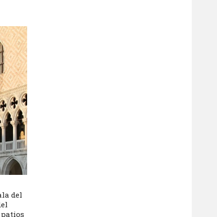
la del
del
 patios