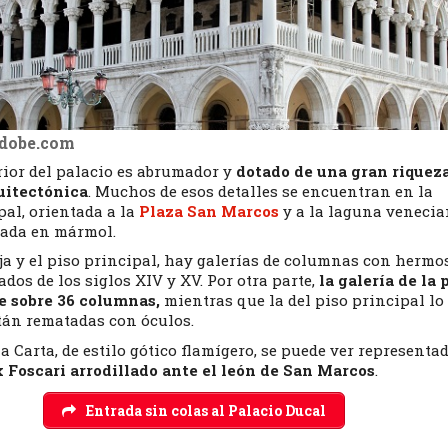
adobe.com
rior del palacio es abrumador y
dotado de una gran riquez
quitectónica
. Muchos de esos detalles se encuentran en la
pal,
orientada a la
Plaza San Marcos
y a la laguna venecia
zada en mármol.
ja y el piso principal, hay galerías de columnas con hermo
ados de los siglos XIV y XV. Por otra parte,
la galería de la 
ne sobre 36 columnas,
mientras que la del piso principal lo
stán rematadas con óculos.
la Carta, de estilo gótico flamígero, se puede ver representad
x Foscari arrodillado ante el león de San Marcos
.
Entrada sin colas al Palacio Ducal