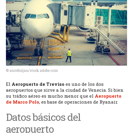
Treviso
Traslados del
Aeropuerto al
centro
Carnaval de Venecia
Mercados de Venecia
De Compras
Salir de fiesta
Ciudades cercanas
Información útil
© anzebizjan/stock.adobe.com
Ahorra con Venecia
City Pass
El
Aeropuerto de Treviso
es uno de los dos
aeropuertos que sirve a la ciudad de Venecia. Si bien
Organiza tu viaje a
su tráfico aéreo es mucho menor que el
Aeropuerto
de Marco Polo
, es base de operaciones de Ryanair.
Venecia
Hoteles
Datos básicos del
Tours
aeropuerto
Traslados