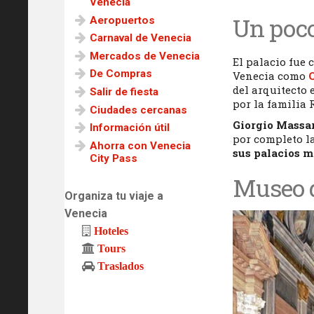
Venecia
Un poco
Aeropuertos
Carnaval de Venecia
Mercados de Venecia
El palacio fue
De Compras
Venecia como
del arquitecto 
Salir de fiesta
por la familia 
Ciudades cercanas
Giorgio Massa
Información útil
por completo la
Ahorra con Venecia
sus palacios m
City Pass
Museo d
Organiza tu viaje a
Venecia
Hoteles
Tours
Traslados