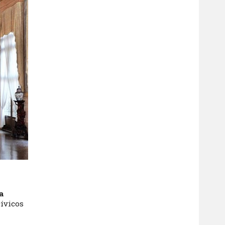
a
cívicos