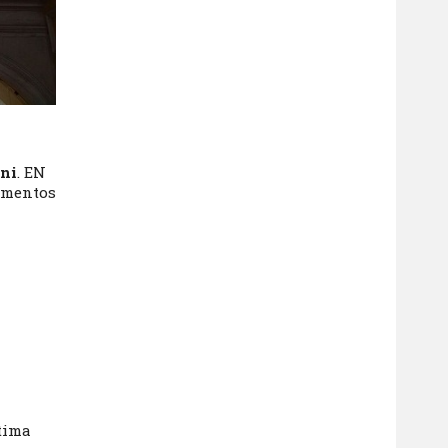
ini
. EN
lementos
ltima