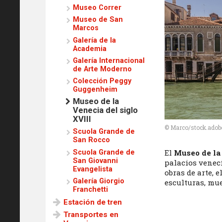
Museo Correr
Museo de San
Marcos
Galería de la
Academia
Galería Internacional
de Arte Moderno
Colección Peggy
Guggenheim
Museo de la
Venecia del siglo
XVIII
© Marco/stock.adob
Scuola Grande de
San Rocco
El
Museo de la
Scuola Grande de
San Giovanni
palacios vene
Evangelista
obras de arte, 
Galería Giorgio
esculturas, mue
Franchetti
Estación de tren
Transportes en