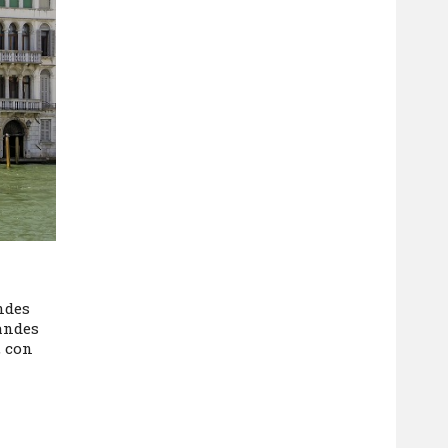
ndes
andes
, con