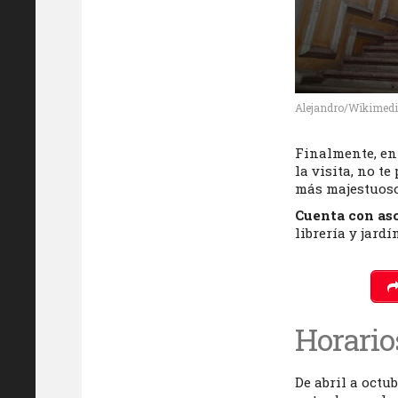
Alejandro/Wikimed
Finalmente, en 
la visita, no te
más majestuoso
Cuenta con as
librería y jard
Horario
De abril a octub