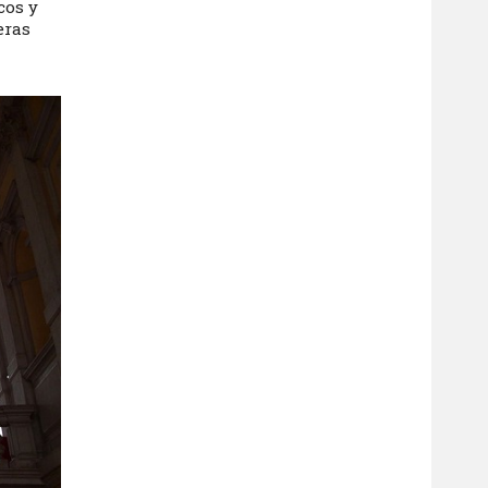
cos y
eras