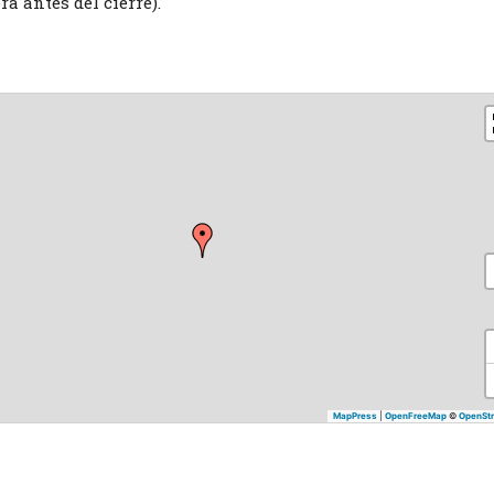
a antes del cierre).
MapPress
|
OpenFreeMap
©
OpenSt