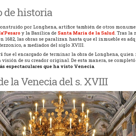
 de historia
 construido por Longhena, artífice también de otros monume
Ca’Pesaro
y la Basílica de
Santa María de la Salud
. Tras la
en 1682, las obras se paralizan hasta que el inmueble es ad
Rezzonico, a mediados del siglo XVIII.
ri
fue el encargado de terminar la obra de Longhena, quien 
 visión de su creador original. De esta manera, se complet
ás espectaculares que ha visto Venecia
.
e la Venecia del s. XVIII