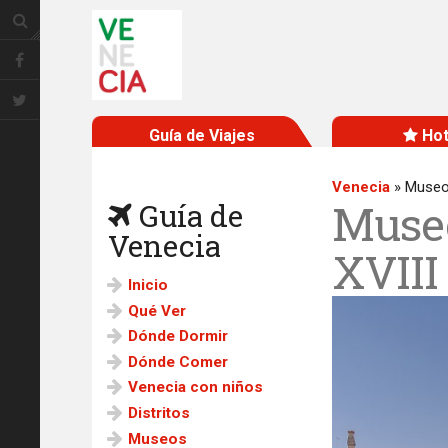
Guía de Viajes
Hot
Venecia
»
Museo 
Museo
Guía de
Venecia
XVIII
Inicio
Qué Ver
Dónde Dormir
Dónde Comer
Venecia con niños
Distritos
Museos