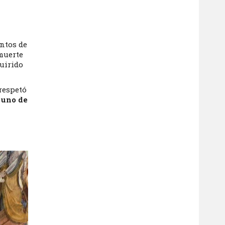
ntos de
 muerte
quirido
respetó
ó
uno de